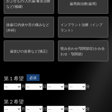
かぶせもの/入れ歯/審美治療
歯周病治療(歯周)
など(補綴)
抜歯/口内炎や舌の痛みなど
インプラント治療（インプ
(外科)
ラント）
咬み合わせ/顎関節症(かみ合
歯並びの改善など(矯正)
わせ・顎関節)
第１希望
必須
月
日
時
分
第２希望
月
日
時
分